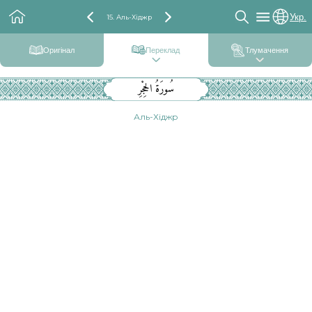
Укр.
15. Аль-Хіджр
Оригінал
Переклад
Тлумачення
سُورَةُ الحِجْرِ
Аль-Хіджр