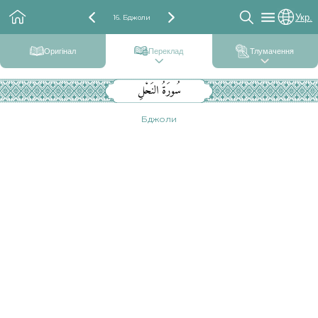
Укр.
16. Бджоли
Оригінал
Переклад
Тлумачення
سُورَةُ النَحْلِ
Бджоли