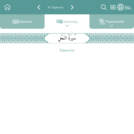
Укр.
16. Бджоли
Оригінал
Переклад
Тлумачення
سُورَةُ النَحْلِ
Бджоли