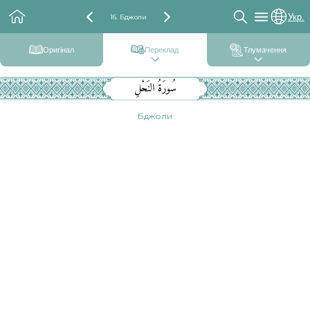
Укр.
16. Бджоли
Оригінал
Переклад
Тлумачення
سُورَةُ النَحْلِ
Бджоли