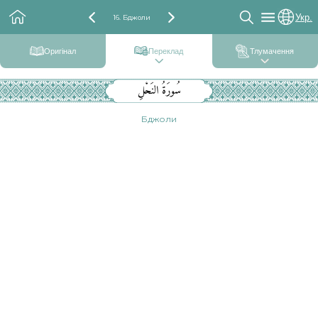
Укр.
16. Бджоли
Оригінал
Переклад
Тлумачення
سُورَةُ النَحْلِ
Бджоли