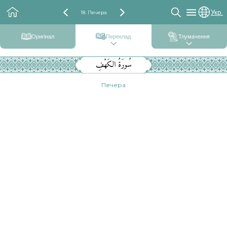
Укр.
18. Печера
Оригінал
Переклад
Тлумачення
سُورَةُ الكَهْفِ
Печера