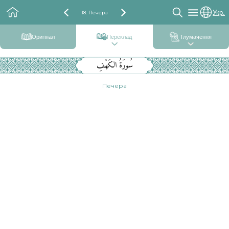
Укр.
18. Печера
Оригінал
Переклад
Тлумачення
سُورَةُ الكَهْفِ
Печера