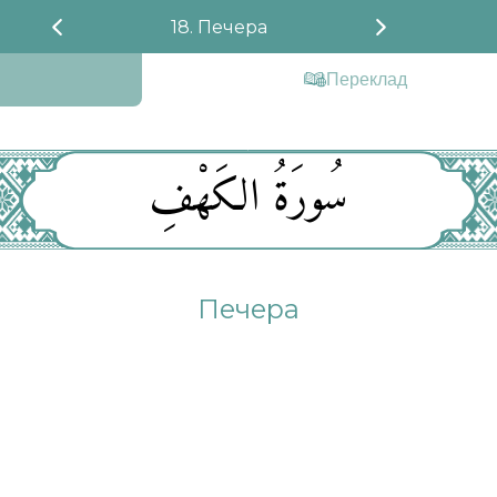
18. Печера
Переклад
سُورَةُ الكَهْفِ
Печера