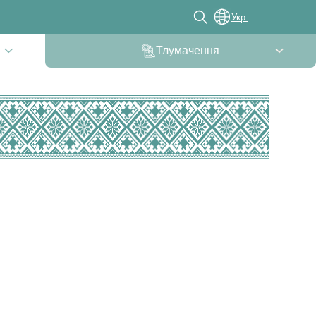
Укр.
Тлумачення