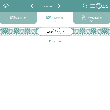
Укр.
18. Печера
Оригінал
Переклад
Тлумачення
سُورَةُ الكَهْفِ
Печера