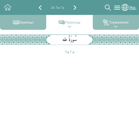
Укр.
20. Та Га
Оригінал
Переклад
Тлумачення
سُورَةُ طه
Та Га