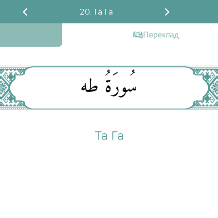
20. Та Га
Переклад
سُورَةُ طه
Та Га