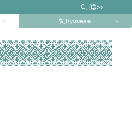
Укр.
Тлумачення