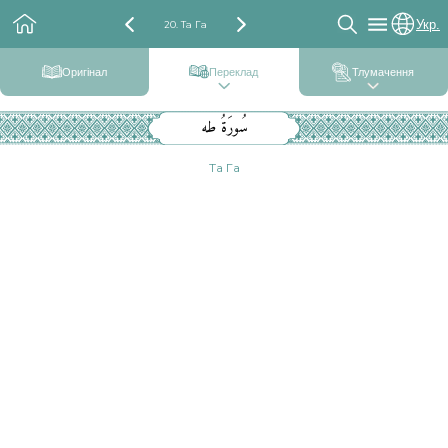
Укр.
20. Та Га
Оригінал
Переклад
Тлумачення
سُورَةُ طه
Та Га