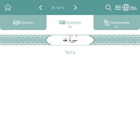
Укр.
20. Та Га
Оригінал
Переклад
Тлумачення
سُورَةُ طه
Та Га