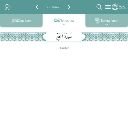
Укр.
22. Хадж
Оригінал
Переклад
Тлумачення
سُورَةُ الحَجِّ
Хадж