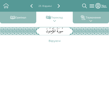
Укр.
23. Віруючі
Оригінал
Переклад
Тлумачення
سُورَةُ المُؤْمِنُونَ
Віруючі