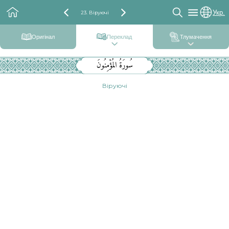
Укр.
23. Віруючі
Оригінал
Переклад
Тлумачення
سُورَةُ المُؤْمِنُونَ
Віруючі