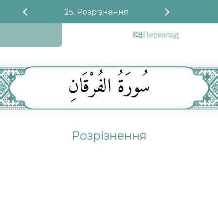
25. Розрізнення
Переклад
سُورَةُ الفُرْقَانِ
Розрізнення