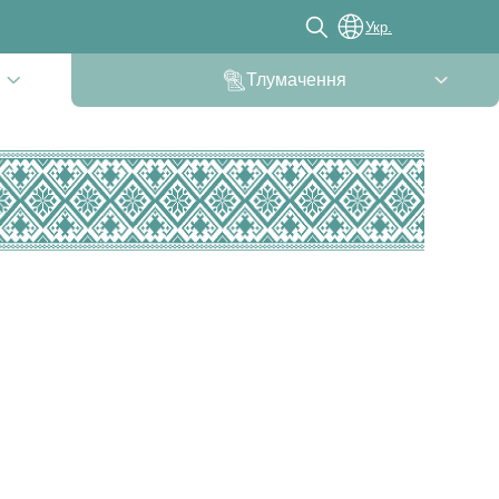
Укр.
Тлумачення