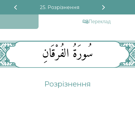
25. Розрізнення
Переклад
سُورَةُ الفُرْقَانِ
Розрізнення