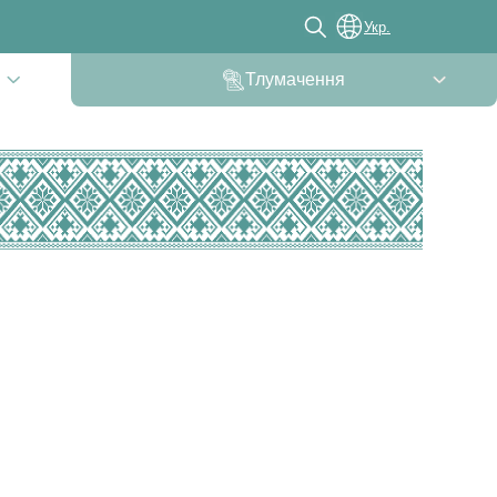
Укр.
Тлумачення