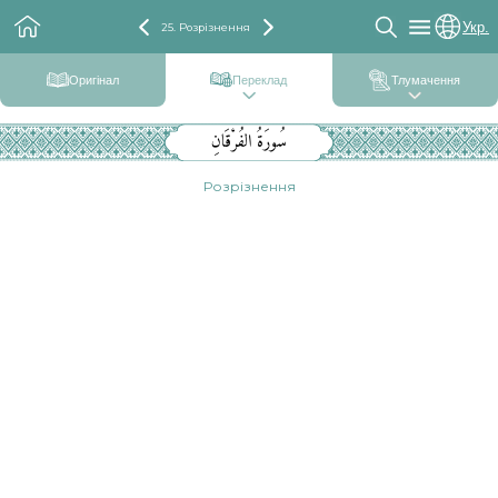
Укр.
25. Розрізнення
Оригінал
Переклад
Тлумачення
سُورَةُ الفُرْقَانِ
Розрізнення