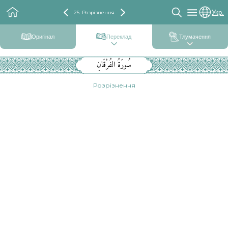
Укр.
25. Розрізнення
Оригінал
Переклад
Тлумачення
سُورَةُ الفُرْقَانِ
Розрізнення