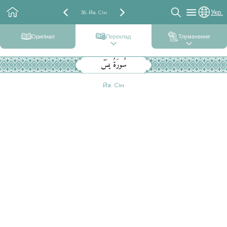
Укр.
36. Йа. Сін
Оригінал
Переклад
Тлумачення
سُورَةُ يسٓ
Йа. Сін