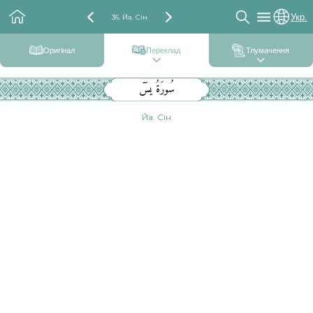
Укр.
36. Йа. Сін
Оригінал
Переклад
Тлумачення
سُورَةُ يسٓ
Йа. Сін