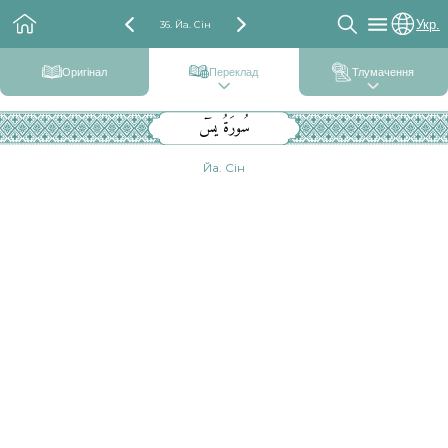
Укр.
36. Йа. Сін
Оригінал
Переклад
Тлумачення
سُورَةُ يسٓ
Йа. Сін