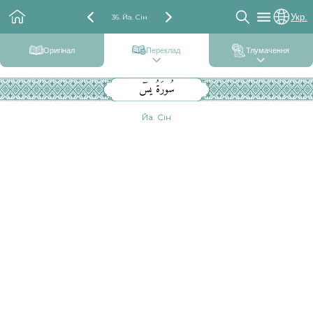
Укр.
36. Йа. Сін
Оригінал
Переклад
Тлумачення
سُورَةُ يسٓ
Йа. Сін