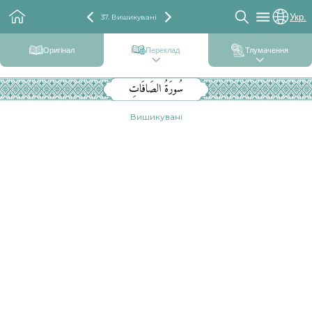
Укр.
37. Вишикувані
Оригінал
Переклад
Тлумачення
سُورَةُ الصَافَاتِ
Вишикувані