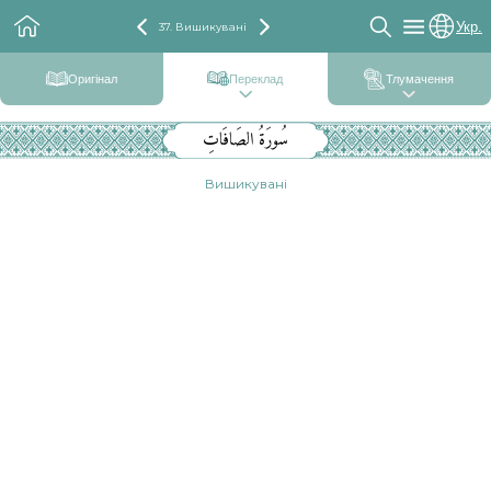
Укр.
37. Вишикувані
Оригінал
Переклад
Тлумачення
سُورَةُ الصَافَاتِ
Вишикувані