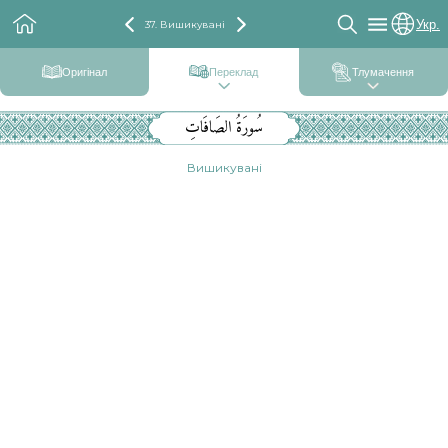
Укр.
37. Вишикувані
Оригінал
Переклад
Тлумачення
سُورَةُ الصَافَاتِ
Вишикувані