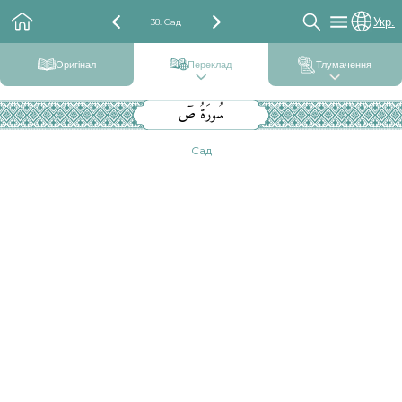
Укр.
38. Сад
Оригінал
Переклад
Тлумачення
سُورَةُ صٓ
Сад