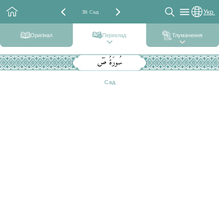
Укр.
38. Сад
Оригінал
Переклад
Тлумачення
سُورَةُ صٓ
Сад