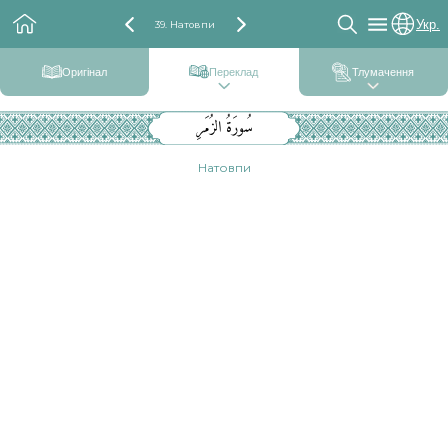
Укр.
39. Натовпи
Оригінал
Переклад
Тлумачення
سُورَةُ الزُمَرِ
Натовпи