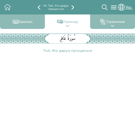
40. Той, Хто дарує
Укр.
прощення
Оригінал
Переклад
Тлумачення
سُورَةُ غَافِرِ
Той, Хто дарує прощення