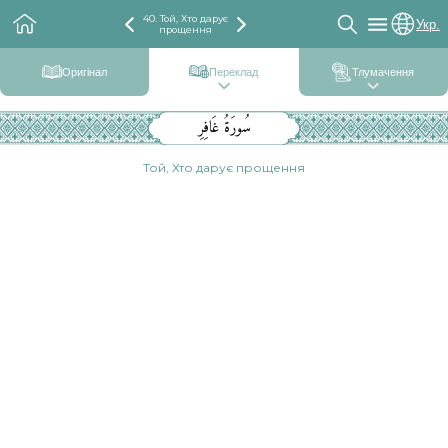
40. Той, Хто дарує
Укр.
прощення
Оригінал
Переклад
Тлумачення
سُورَةُ غَافِرِ
Той, Хто дарує прощення