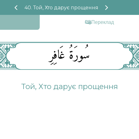
40. Той, Хто дарує прощення
Переклад
سُورَةُ غَافِرِ
Той, Хто дарує прощення