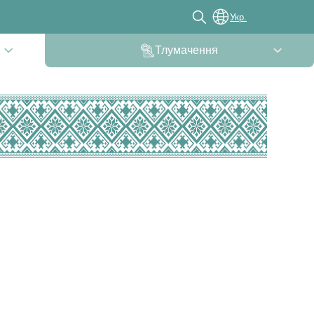
Укр.
Тлумачення