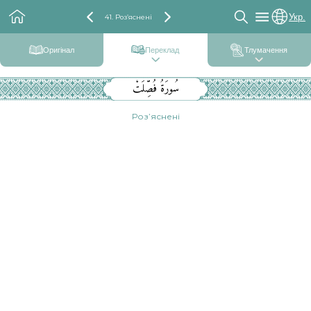
Укр.
41. Роз’яснені
Оригінал
Переклад
Тлумачення
سُورَةُ فُصِّلَتْ
Роз’яснені