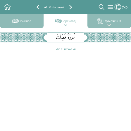
Укр.
41. Роз’яснені
Оригінал
Переклад
Тлумачення
سُورَةُ فُصِّلَتْ
Роз’яснені