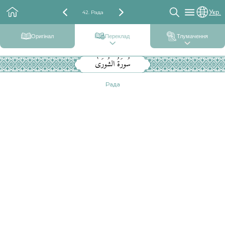
Укр.
42. Рада
Оригінал
Переклад
Тлумачення
سُورَةُ الشُورَىٰ
Рада