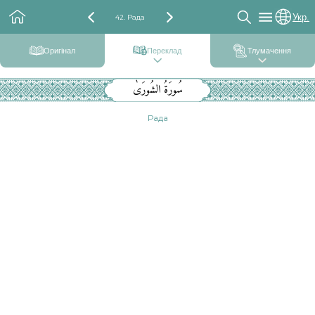
Укр.
42. Рада
Оригінал
Переклад
Тлумачення
سُورَةُ الشُورَىٰ
Рада