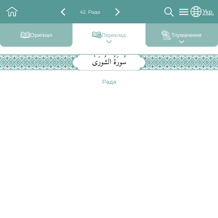
Укр.
42. Рада
Оригінал
Переклад
Тлумачення
سُورَةُ الشُورَىٰ
Рада