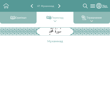
Укр.
47. Мухаммад
Оригінал
Переклад
Тлумачення
سُورَةُ مُحَمَّدٍ
Мухаммад