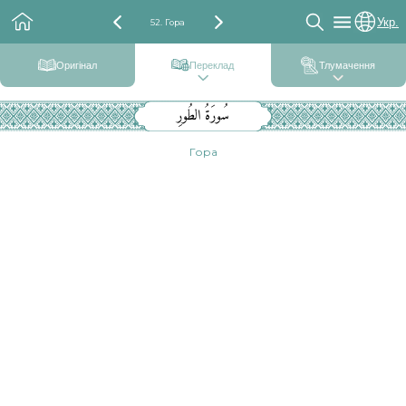
Укр.
52. Гора
Оригінал
Переклад
Тлумачення
سُورَةُ الطُورِ
Гора