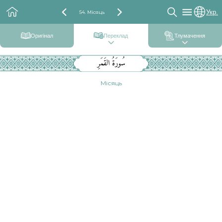
Укр.
54. Місяць
Оригінал
Переклад
Тлумачення
سُورَةُ القَمَرِ
Місяць