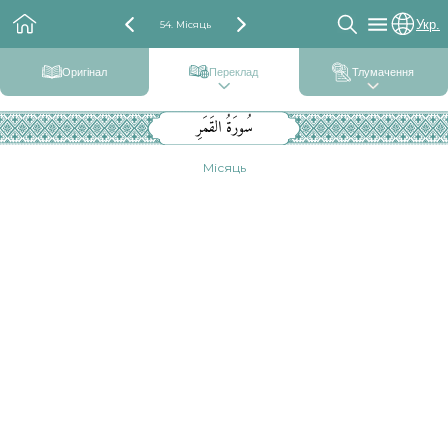
Укр.
54. Місяць
Оригінал
Переклад
Тлумачення
سُورَةُ القَمَرِ
Місяць