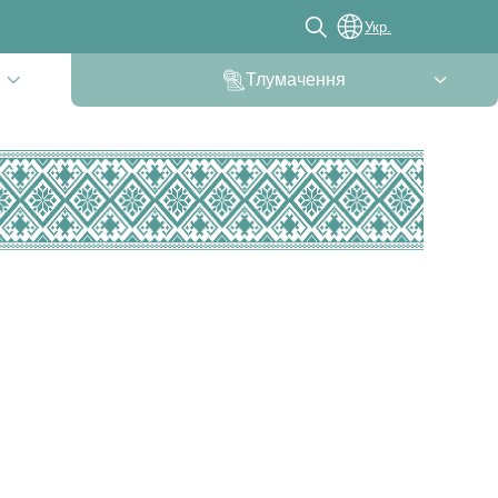
Укр.
Тлумачення