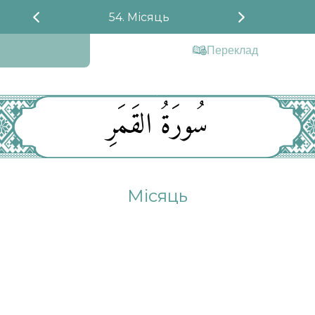
54. Місяць
Переклад
سُورَةُ القَمَرِ
Місяць