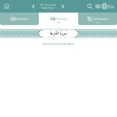
101. Великое
Рус.
Бедствие
Оригинал
Перевод
Толкование
سُورَةُ القَارِعَةِ
Великое Бедствие