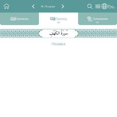
Рус.
18. Пещера
Оригинал
Перевод
Толкование
سُورَةُ الكَهْفِ
Пещера