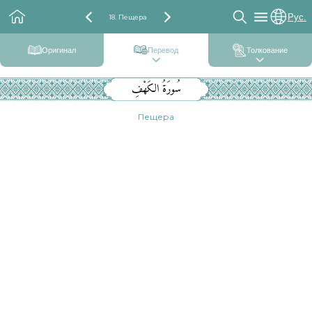
Рус.
18. Пещера
Оригинал
Перевод
Толкование
سُورَةُ الكَهْفِ
Пещера