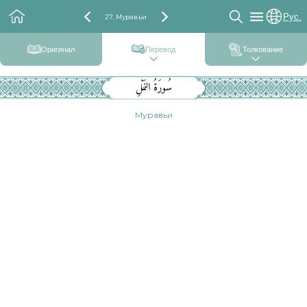
Рус.
27. Муравьи
Оригинал
Перевод
Толкование
سُورَةُ النَمْلِ
Муравьи