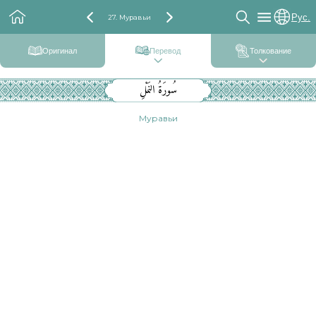
Рус.
27. Муравьи
Оригинал
Перевод
Толкование
سُورَةُ النَمْلِ
Муравьи