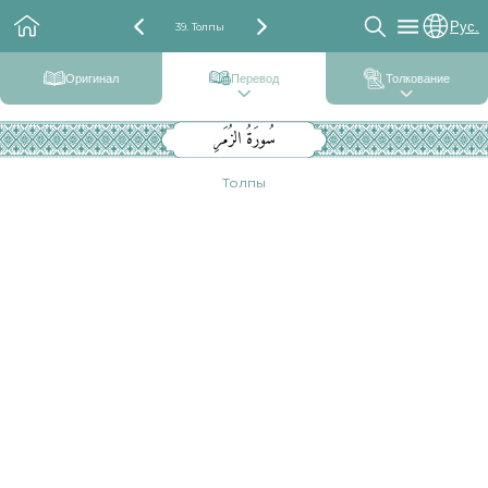
Рус.
39. Толпы
Оригинал
Перевод
Толкование
سُورَةُ الزُمَرِ
Толпы