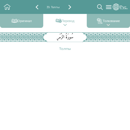
Рус.
39. Толпы
Оригинал
Перевод
Толкование
سُورَةُ الزُمَرِ
Толпы